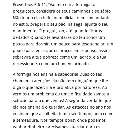
Provérbios 6.6-11: “Vai ter com a formiga, ó
preguiçoso, considera os seus caminhos e sê sábio.
Não tendo ela chefe, nem oficial, nem comandante,
no estio, prepara o seu pão, na sega, ajunta o seu
mantimento. Ó preguiçoso, até quando ficarás
deitado? Quando te levantarás do teu sono? Um
pouco para dormir, um pouco para tosquenejar, um
pouco para encruzar os braços em repouso, assim
sobrevirá a tua pobreza como um ladrão, e a tua
necessidade, como um homem armado.”.
A formiga nos ensina a sabedoria! Duas coisas
chamam a atenção: ela não tem ninguém que lhe
diga o que fazer. Ela é pró-ativa por natureza. Ao
vermos um problema ou uma dificuldade somos a
solução para o que vemos! A segunda verdade que
ela nos ensina é o guardar. As estações no ano nos
ensinam que a colheita tem o seu tempo, bem como
a semeadura. Nos ‘tempos bons’, onde podemos
ganhar dinheiro, precisamos guardar para os